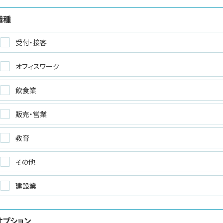
職種
受付・接客
オフィスワーク
飲食業
販売・営業
教育
その他
建設業
オプション