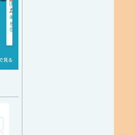
鳥取市内
長期
その他
ガソリンスタンドスタッフ
1,030円
時給
鳥取市内
例） 09:00〜18:00／18:00〜21:30
で見る