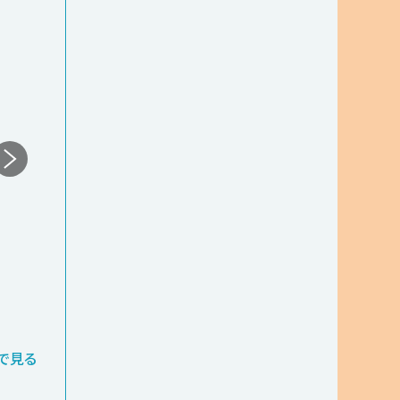
鳥取駅周辺
長期
教育
塾での勤務
1,500円
時給
鳥取駅周辺
例） 19:00〜21:45／15:00〜17:45
で見る