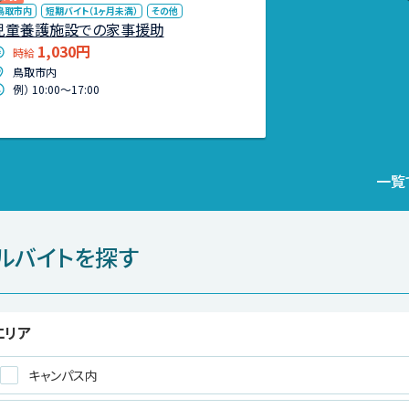
鳥取市内
短期バイト（1ヶ月未満）
その他
児童養護施設での家事援助
1,030円
時給
鳥取市内
例） 10:00〜17:00
一覧
ルバイトを探す
エリア
キャンパス内