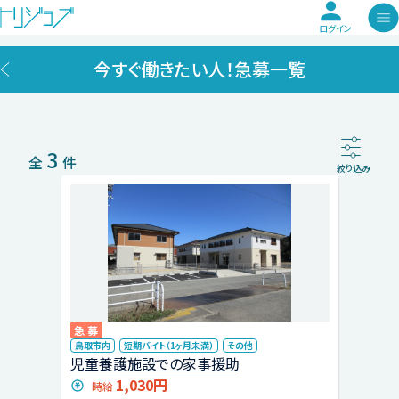
ログイン
今すぐ働きたい人！急募一覧
3
全
件
絞り込み
急募
鳥取市内
短期バイト（1ヶ月未満）
その他
児童養護施設での家事援助
1,030円
時給